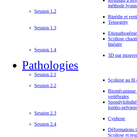
Résultats à trè
méthode lyonn
Session 1.2
Bipédie et vert
Tensegrity
Session 1.3
Etiopathogéni
Scoliose chaoti
linéaire
Session 1.4
3D par mouvem
Pathologies
Session 2.1
Scoliose au fil 
Session 2.2
Biomécanique 
vertébrales
Spondylolisthé
lombo-pelvien
Session 2.3
Cyphose
Session 2.4
Déformations t
Scoliose et res